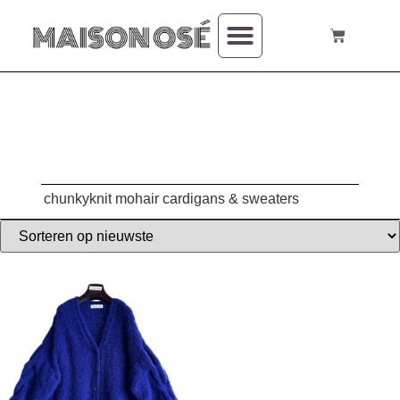
over mij
chunkyknit mohair cardigans & sweaters