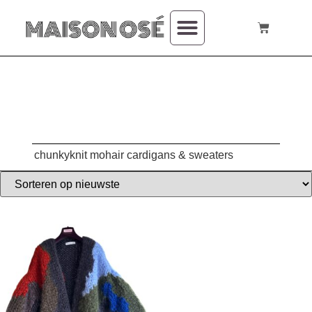
over mij
chunkyknit mohair cardigans & sweaters