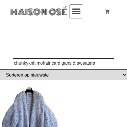
over mij
chunkyknit mohair cardigans & sweaters