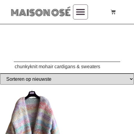
over mij
chunkyknit mohair cardigans & sweaters