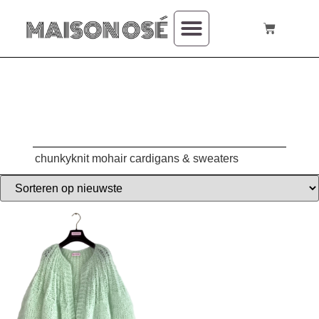
over mij
chunkyknit mohair cardigans & sweaters