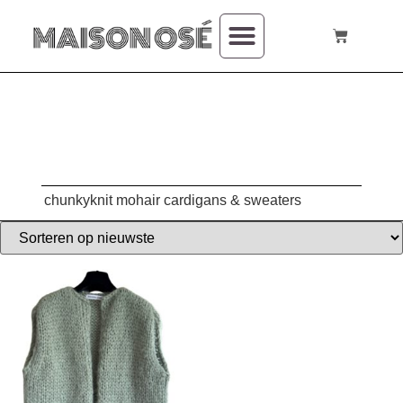
over mij
chunkyknit mohair cardigans & sweaters