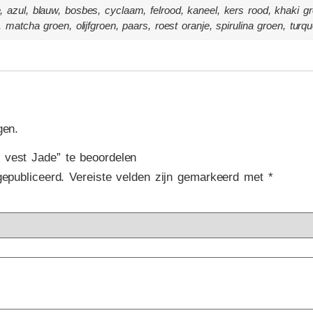
, azul, blauw, bosbes, cyclaam, felrood, kaneel, kers rood, khaki groen,
me, matcha groen, olijfgroen, paars, roest oranje, spirulina groen, tur
gen.
vest Jade” te beoordelen
gepubliceerd.
Vereiste velden zijn gemarkeerd met
*