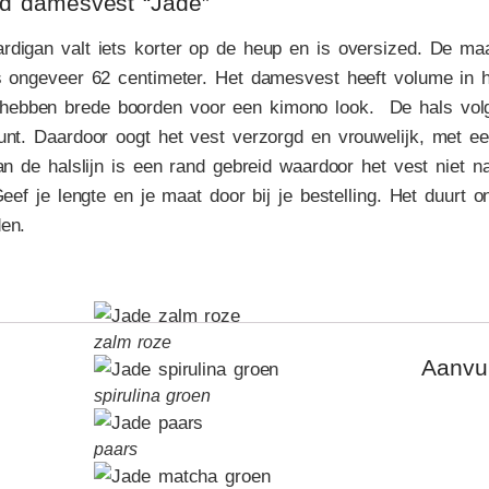
d damesvest “Jade”
rdigan valt iets korter op de heup en is oversized. De ma
s ongeveer 62 centimeter. Het damesvest heeft volume in he
bben brede boorden voor een kimono look. De hals volgt 
unt. Daardoor oogt het vest
verzorgd en vrouwelijk
, met e
an de halslijn is een rand gebreid waardoor het vest niet na
Geef je lengte en je maat door bij je bestelling. Het duurt 
en.
zalm roze
Aanvul
spirulina groen
paars