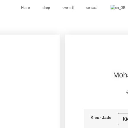
Home
shop
over mij
contact
Moha
Kleur Jade