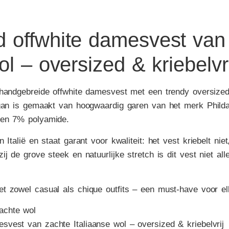
 offwhite damesvest van
ol – oversized & kriebelvri
 handgebreide offwhite damesvest met een trendy oversiz
igan is gemaakt van hoogwaardig garen van het merk
Phild
en 7% polyamide
.
 Italië en staat garant voor kwaliteit: het vest
kriebelt niet
j de grove steek en natuurlijke stretch is dit vest niet all
t zowel casual als chique outfits – een must-have voor el