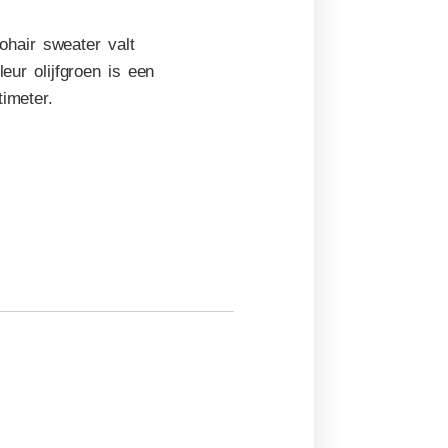
hair sweater valt
eur olijfgroen is een
imeter.