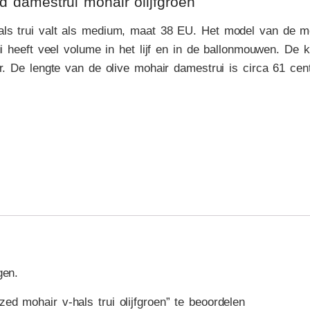
 damestrui mohair olijfgroen
ls trui valt als medium, maat 38 EU. Het model van de mo
ui heeft veel volume in het lijf en in de ballonmouwen. De kl
r. De lengte van de olive mohair damestrui is circa 61 cent
gen.
d mohair v-hals trui olijfgroen” te beoordelen