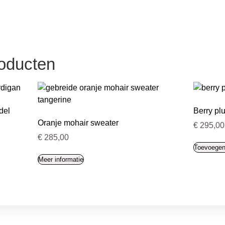
roducten
del
Berry pl
Oranje mohair sweater
€
295,00
€
285,00
Toevoegen
Meer informatie