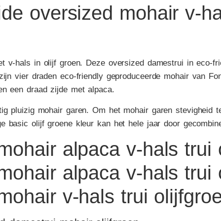
de oversized mohair v-hal
 v-hals in olijf groen. Deze oversized damestrui in eco-f
 zijn vier draden eco-friendly geproduceerde mohair van F
en een draad zijde met alpaca.
ig pluizig mohair garen. Om het mohair garen stevigheid t
 basic olijf groene kleur kan het hele jaar door gecombin