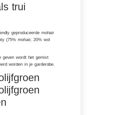
s trui
riendly geproduceerde mohair
onty (75% mohair, 20% wol
e geven wordt het gemixt
eerd worden in je garderobe.