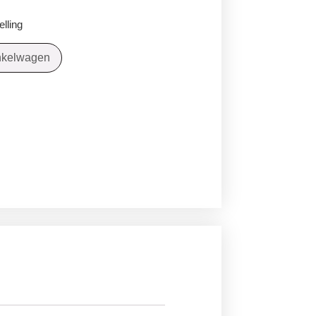
lling
nkelwagen