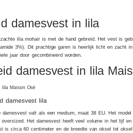
d damesvest in lila
zachte lila mohair is met de hand gebreid. Het vest is ge
ide 3%). Dit prachtige garen is heerlijk licht en zacht in e
t hele jaar door gecombineerd worden.
d damesvest lila
e damesvest valt als een medium, maat 38 EU. Het model 
s oversized. Het damesvest heeft veel volume in het lijf e
t is circa 60 centimeter en de breedte van oksel tot oksel 