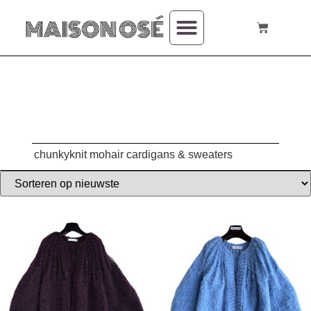
over mij
chunkyknit mohair cardigans & sweaters