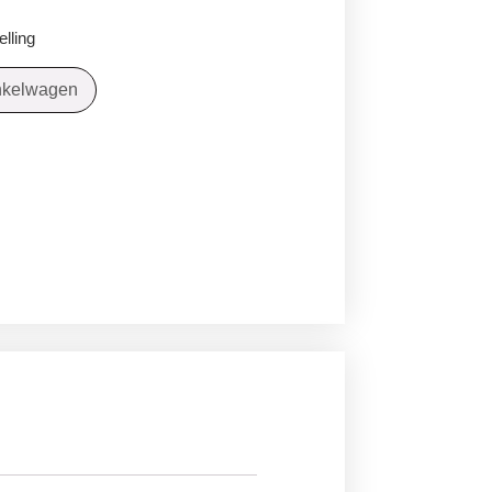
lling
nkelwagen