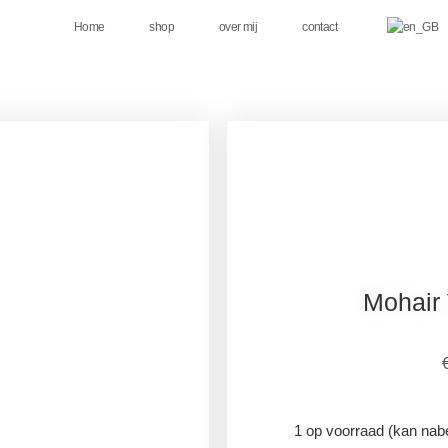
Home
shop
over mij
contact
Mohair
1 op voorraad (kan nab