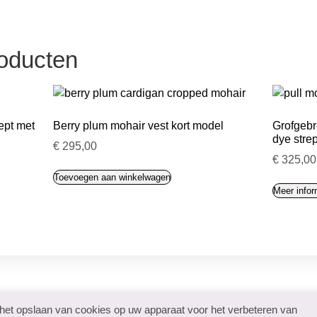
roducten
ept met
Berry plum mohair vest kort model
Grofgebre
dye stre
€
295,00
€
325,00
Toevoegen aan winkelwagen
Meer infor
 het opslaan van cookies op uw apparaat voor het verbeteren van
den
Algemene voorwaarden