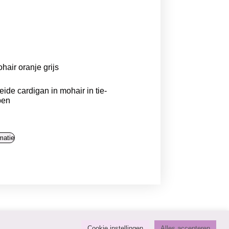
ide cardigan in mohair in tie-
pen
matie
Cookie instellingen
Alles accepteren